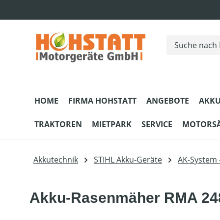
m Hauptinhalt springen
Zur Suche springen
Zur Hauptnavigation springen
HOME
FIRMA HOHSTATT
ANGEBOTE
AKKU
TRAKTOREN
MIETPARK
SERVICE
MOTORS
Akkutechnik
STIHL Akku-Geräte
AK-System 
Akku-Rasenmäher RMA 248 