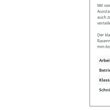
Mit se
Aussta
auch z
verteil
Der kl
Rasenm
mm bis
Arbei
Betri
Klass
Schni