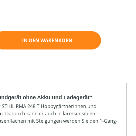
ib den gewünschten Wert ein oder benutz
IN DEN WARENKORB
undgerät ohne Akku und Ladegerät"
er STIHL RMA 248 T Hobbygärtnerinnen und
m. Dadurch kann er auch in lärmsensiblen
senflächen mit Steigungen werden Sie den 1-Gang-