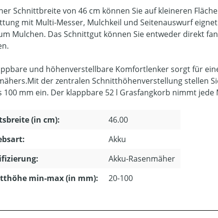
iner Schnittbreite von 46 cm können Sie auf kleineren Fläc
ttung mit Multi-Messer, Mulchkeil und Seitenauswurf eign
um Mulchen. Das Schnittgut können Sie entweder direkt fa
en.
appbare und höhenverstellbare Komfortlenker sorgt für 
ähers.Mit der zentralen Schnitthöhenverstellung stellen Si
 100 mm ein. Der klappbare 52 l Grasfangkorb nimmt jede Me
tsbreite (in cm):
46.00
ebsart:
Akku
ifizierung:
Akku-Rasenmäher
tthöhe min-max (in mm):
20-100