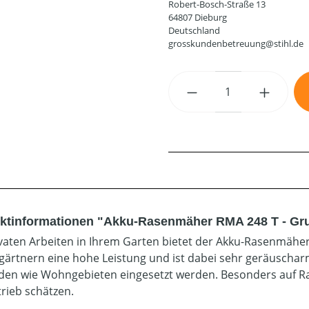
Robert-Bosch-Straße 13
64807 Dieburg
Deutschland
grosskundenbetreuung@stihl.de
Produkt Anzahl: G
ktinformationen "Akku-Rasenmäher RMA 248 T - Gr
ivaten Arbeiten in Ihrem Garten bietet der Akku-Rasenmäh
ärtnern eine hohe Leistung und ist dabei sehr geräuschar
en wie Wohngebieten eingesetzt werden. Besonders auf Ra
rieb schätzen.