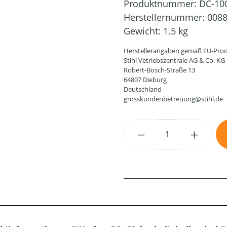
Produktnummer:
DC-10
Herstellernummer:
0088
Gewicht:
1.5 kg
Herstellerangaben gemäß EU-Prod
Stihl Vetriebszentrale AG & Co. KG
Robert-Bosch-Straße 13
64807 Dieburg
Deutschland
grosskundenbetreuung@stihl.de
Produkt Anzahl: G