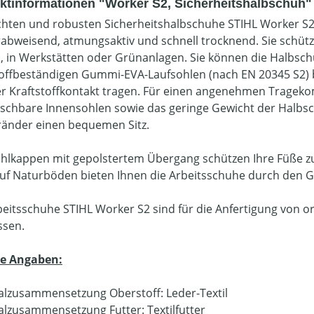
ktinformationen "Worker S2, Sicherheitshalbschuh"
ichten und robusten Sicherheitshalbschuhe STIHL Worker S2
abweisend, atmungsaktiv und schnell trocknend. Sie schütz
, in Werkstätten oder Grünanlagen. Sie können die Halbsc
toffbeständigen Gummi-EVA-Laufsohlen (nach EN 20345 S2) 
er Kraftstoffkontakt tragen. Für einen angenehmen Tragek
schbare Innensohlen sowie das geringe Gewicht der Halbsch
ränder einen bequemen Sitz.
ahlkappen mit gepolstertem Übergang schützen Ihre Füße z
uf Naturböden bieten Ihnen die Arbeitsschuhe durch den Gri
beitsschuhe STIHL Worker S2 sind für die Anfertigung von
ssen.
re Angaben:
alzusammensetzung Oberstoff: Leder-Textil
alzusammensetzung Futter: Textilfutter