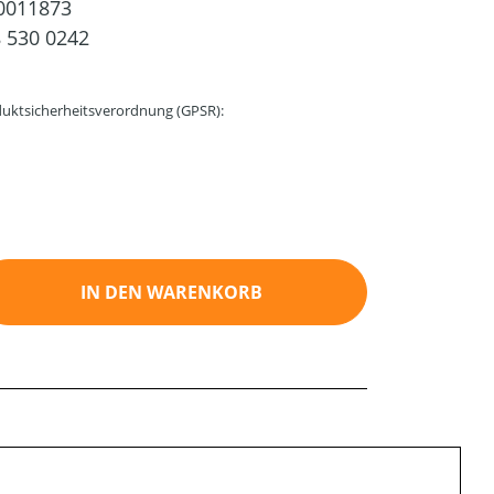
0011873
 530 0242
uktsicherheitsverordnung (GPSR):
ib den gewünschten Wert ein oder benutz
IN DEN WARENKORB