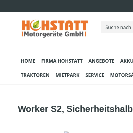
m Hauptinhalt springen
Zur Suche springen
Zur Hauptnavigation springen
HOME
FIRMA HOHSTATT
ANGEBOTE
AKKU
TRAKTOREN
MIETPARK
SERVICE
MOTORS
Worker S2, Sicherheitshal