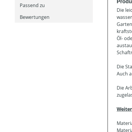
Produ
Passend zu
Die le
Bewertungen
wasser
Garten
krafts
Öl- od
austau
Schaft
Die St
Auch a
Die Ar
zugela
Weite
Materi
Materi